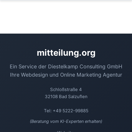
mitteilung.org
Ein Service der Diestelkamp Consulting GmbH
Ihre Webdesign und Online Marketing Agentur
Schloßstraße 4
32108 Bad Salzuflen
Tel: +49 5222-99885
(Beratung vom KI-Experten erhalten)