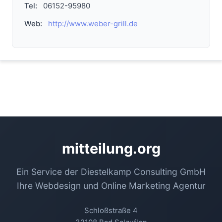
Tel:
06152-95980
Web:
http://www.weber-grill.de
mitteilung.org
Ein Service der Diestelkamp Consulting GmbH
Ihre Webdesign und Online Marketing Agentur
Schloßstraße 4